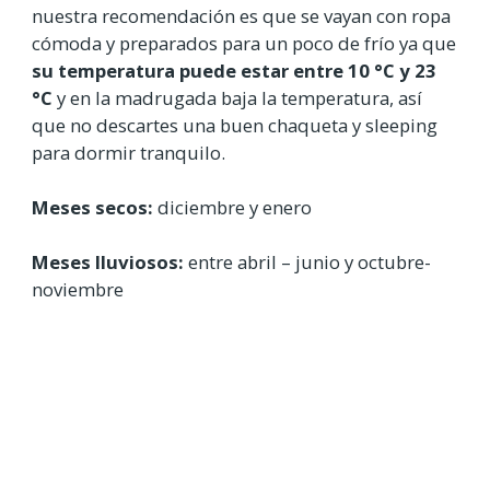
nuestra recomendación es que se vayan con ropa
cómoda y preparados para un poco de frío ya que
su temperatura puede estar entre 10 °C y 23
°C
y en la madrugada baja la temperatura, así
que no descartes una buen chaqueta y sleeping
para dormir tranquilo.
Meses secos:
diciembre y enero
Meses lluviosos:
entre abril – junio y octubre-
noviembre
¿Qué comer?
Hay un restaurante, pero solo abre domingos y
festivos. Lo mejor es irse preparado con buenas
municiones de comida.