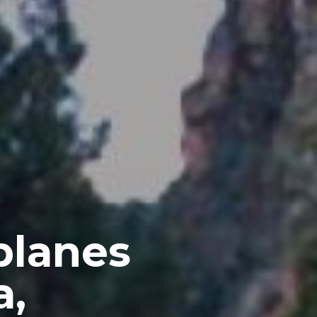
planes
a,