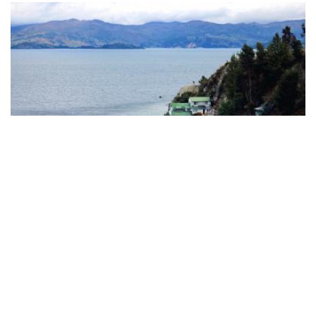
Nacionales
Lago de Tota y Playa Blanca,
Boyacá: ¿cómo llegar y qué hacer?
¿Viajas a este mágico lugar de Boyacá y no sabes dónde
quedarte o qué hacer? Descubre todo en este artículo.
READ MORE