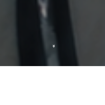
Hay un momento en el que te das cuenta de que
ya no improvisas tanto cuando sales de casa con
un bebé. Entre ropa, agua, comida y todo lo
demás, cualquier paseo largo acaba
convirtiéndose en una pequeña logística familiar.
Por eso, antes de hacer
nuestra primera ruta de