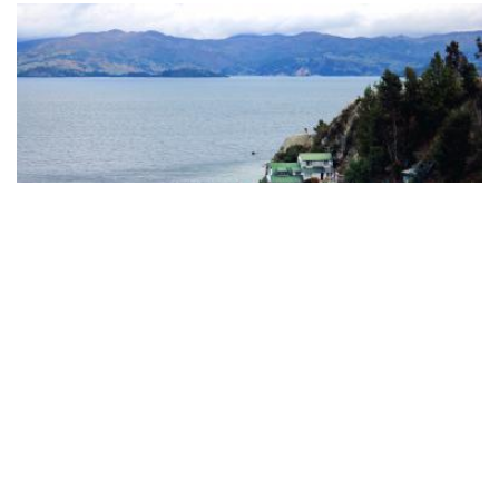
Nacionales
Lago de Tota y Playa Blanca,
Boyacá: ¿cómo llegar y qué hacer?
¿Viajas a este mágico lugar de Boyacá y no sabes dónde
quedarte o qué hacer? Descubre todo en este artículo.
READ MORE