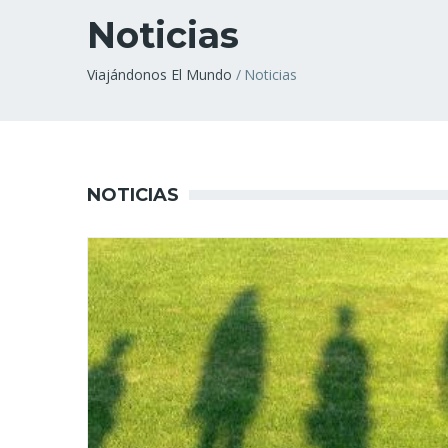
Noticias
Sobrescribir
Viajándonos El Mundo
Noticias
enlaces
de
ayuda
NOTICIAS
a
la
navegación