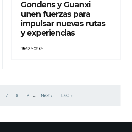
Gondens y Guanxi
unen fuerzas para
impulsar nuevas rutas
y experiencias
READ MORE
7
8
9
…
Next ›
Last »
na
Página
Página
Página
Siguiente página
Última página