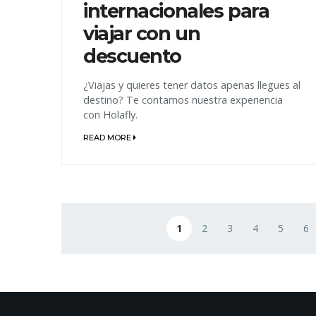
internacionales para
viajar con un
descuento
¿Viajas y quieres tener datos apenas llegues al
destino? Te contamos nuestra experiencia
con Holafly.
READ MORE
Paginación
1
2
3
4
5
6
Página actual
Página
Página
Página
Página
Pági