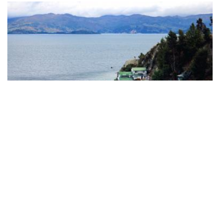
Nacionales
Lago de Tota y Playa Blanca,
Boyacá: ¿cómo llegar y qué hacer?
¿Viajas a este mágico lugar de Boyacá y no sabes dónde
quedarte o qué hacer? Descubre todo en este artículo.
READ MORE