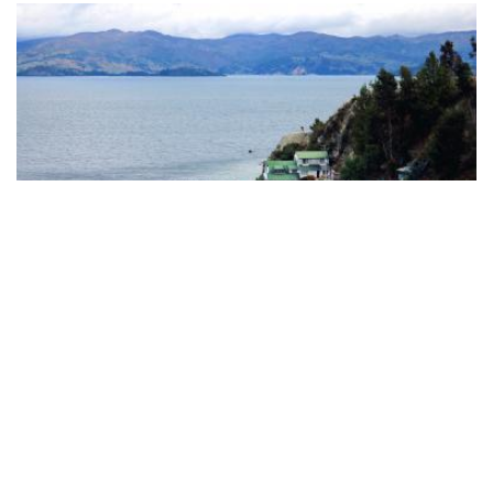
Nacionales
Lago de Tota y Playa Blanca,
Boyacá: ¿cómo llegar y qué hacer?
¿Viajas a este mágico lugar de Boyacá y no sabes dónde
quedarte o qué hacer? Descubre todo en este artículo.
READ MORE