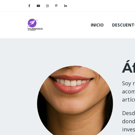
INICIO
DESCUENT
Á
Soy 
acom
artíc
Desd
dond
inve