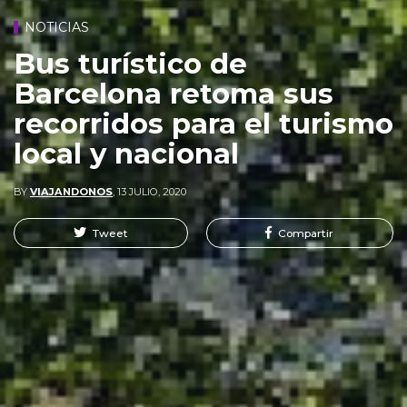
NOTICIAS
Bus turístico de
Barcelona retoma sus
recorridos para el turismo
local y nacional
BY
VIAJANDONOS
,
13 JULIO, 2020
Tweet
Compartir