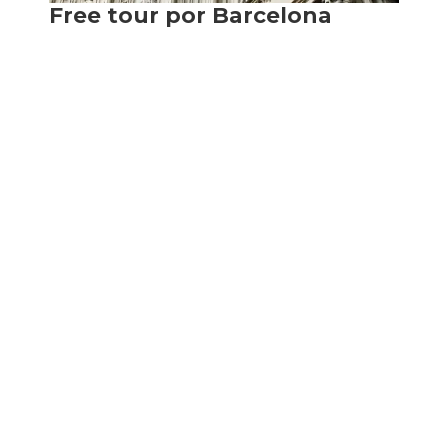
Ahora, según han indicado, desde el pasado 10
de julio el servicio opera todos los viernes,
sábados y domingos, ofreciendo la nueva ruta
Barcelona Panorámica, de
1 hora 50 minutos,
diseñada para que el “publico local redescubra
la ciudad desde el piso superior de un bus
turístico“.
Lee:
¿Cómo entrar gratis a la Sagrada
Familia en Barcelona?
Los interesados en participar de esta propuesta
deberán acercarse a la parada en la plaza del
Portal de la Pau.