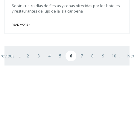
Serán cuatro días de fiestas y cenas ofrecidas por los hoteles
y restaurantes de lujo de la isla caribeña
READ MORE
Paginación
Previous
…
2
3
4
5
6
7
8
9
10
…
Nex
na
gina anterior
Página
Página
Página
Página
Página actual
Página
Página
Página
Página
Sig