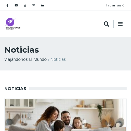
Iniciar sesión
Noticias
Sobrescribir
Viajándonos El Mundo
Noticias
enlaces
de
ayuda
NOTICIAS
a
la
navegación