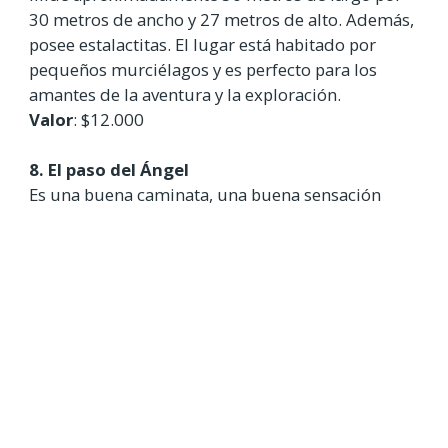
30 metros de ancho y 27 metros de alto. Además,
posee estalactitas. El lugar está habitado por
pequeños murciélagos y es perfecto para los
amantes de la aventura y la exploración.
Valor
: $12.000
8. El paso del Ángel
Es una buena caminata, una buena sensación
desafiando el peligro mientras se pasa por un
estrecho de unos 30cm. Al entrar hay varios
letreros que advierten que vas bajo tu propia
responsabilidad. No se te olvide llevar
bloqueador, zapatos con buen agarre y cámara
para capturar las excelentes fotografías del lugar.
¿Haz visitado alguno de estos lugares o
próximamente viajarás a Villa de Leyva?