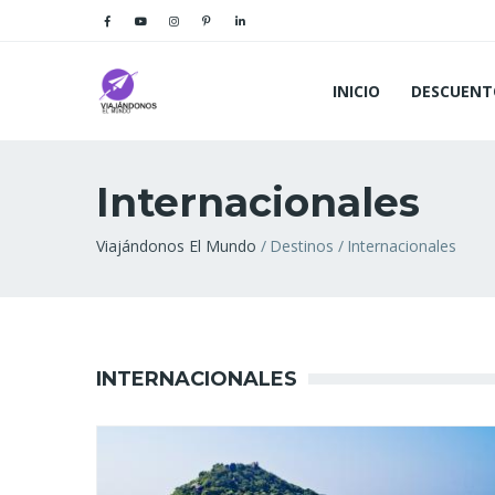
INICIO
DESCUENT
Internacionales
Sobrescribir
Viajándonos El Mundo
Destinos
Internacionales
enlaces
de
ayuda
INTERNACIONALES
a
la