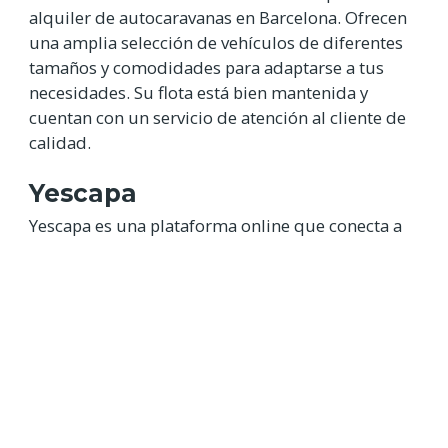
alquiler de autocaravanas en Barcelona. Ofrecen
una amplia selección de vehículos de diferentes
tamaños y comodidades para adaptarse a tus
necesidades. Su flota está bien mantenida y
cuentan con un servicio de atención al cliente de
calidad.
Yescapa
Yescapa es una plataforma online que conecta a
propietarios de autocaravanas con personas
interesadas en alquilar. Podrás encontrar una
gran variedad de autocaravanas disponibles en
Barcelona, con diferentes precios y
características. Además, su sistema de reserva es
seguro y confiable.
Motorhome Republic