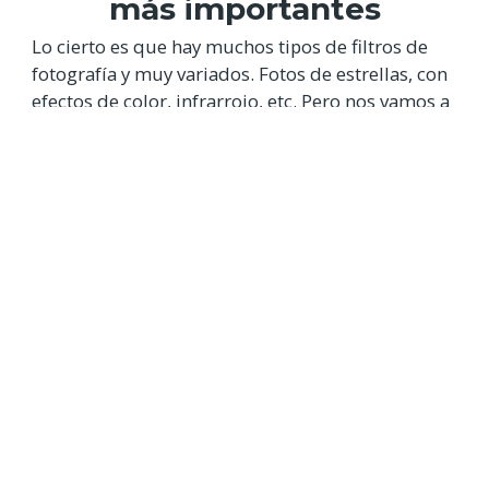
más importantes
Lo cierto es que hay muchos tipos de filtros de
fotografía y muy variados. Fotos de estrellas, con
efectos de color, infrarrojo, etc. Pero nos vamos a
centrar en lo que consideramos los filtros
esenciales para fotografía de paisaje. Podríamos
añadir muchos más, con efectos muy concretos;
pero es cierto que muchos de ellos se pueden
conseguir con un simple clic en Photoshop. Y no
merece la pena el desembolso de dinero.
Tipos de ND y
nomenclatura
Cuando mires un filtro ND te vas a encontrar
un número a su lado: ND2, ND4, etc
. Esto es la
cantidad de luz que quitan a la escena. Los más
comunes que te vas a encontrar son: