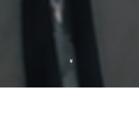
Hay un momento en el que te das cuenta de que
ya no improvisas tanto cuando sales de casa con
un bebé. Entre ropa, agua, comida y todo lo
demás, cualquier paseo largo acaba
convirtiéndose en una pequeña logística familiar.
Por eso, antes de hacer
nuestra primera ruta de