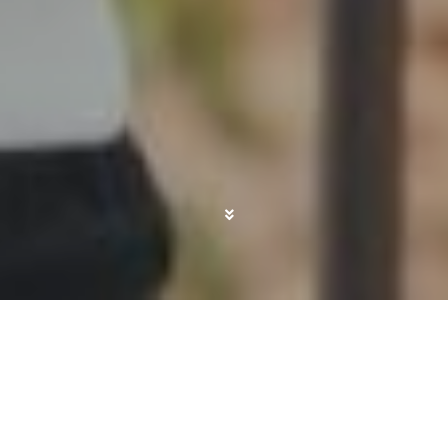
¡Se avecina un nuevo viaje emocionante y,
comprensiblemente, quieres capturar los
momentos más espectaculares!
Lo primero que
debes considerar es: ¿qué tipo de cámara
quieres llevar en tus viajes?
¿Estás buscando