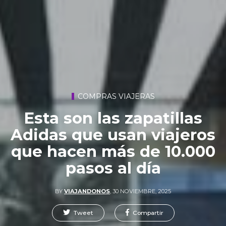
COMPRAS VIAJERAS
Esta son las zapatillas
Adidas que usan viajeros
que hacen más de 10.000
pasos al día
BY
VIAJANDONOS
,
30 NOVIEMBRE, 2025
Tweet
Compartir