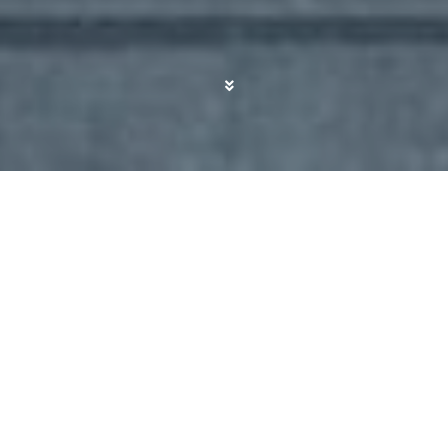
Cuando viajas y pasas más tiempo caminando
que descansando, las zapatillas que lleves
marcan por completo cómo acabas el día.
Aeropuertos eternos, estaciones llenas,
ciudades donde sin darte cuenta sumas
kilómetros
… ahí es donde unas deportivas
cómodas pueden ser la diferencia entre disfrutar
la escapada o volver con los pies hechos polvo.
Por eso sorprende que estas Adidas Galaxy 7
estén rondando los
29,95€ con un 46% de