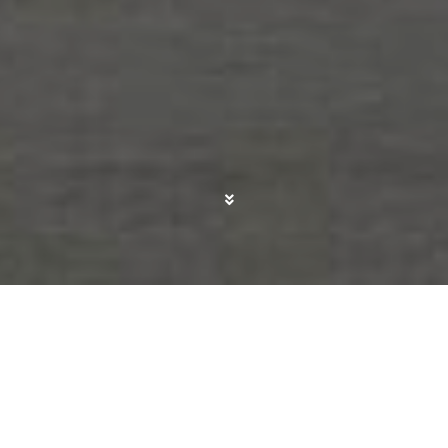
Del 1 al 6 de marzo, Wingo
pone a disposición
de sus usuarios más de 1.000 sillas a 1 dólar
cada una.
Los viajeros deben pagar por las tasas
e impuestos establecidos.
Son más de 10 rutas
vacacionales internacionales de talla