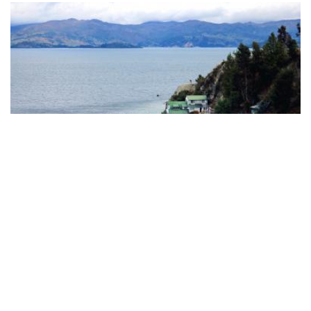
Nacionales
Lago de Tota y Playa Blanca,
Boyacá: ¿cómo llegar y qué hacer?
¿Viajas a este mágico lugar de Boyacá y no sabes dónde
quedarte o qué hacer? Descubre todo en este artículo.
READ MORE