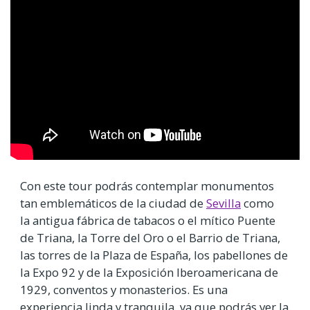
Video
Url
Con este tour podrás contemplar monumentos
tan emblemáticos de la ciudad de
Sevilla
como
la antigua fábrica de tabacos o el mítico Puente
de Triana, la Torre del Oro o el Barrio de Triana,
las torres de la Plaza de España, los pabellones de
la Expo 92 y de la Exposición Iberoamericana de
1929, conventos y monasterios. Es una
experiencia linda y tranquila, ya que podrás ver la