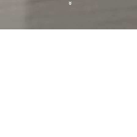
Pocas cosas generan más estrés antes de un viaje
que esa escena repetida de intentar
cerrar la
maleta mientras te sientas encima, calculas
capas y aún así notas que no llega
. En
escapadas cortas, viajes en avión con equipaje de
mano o fines de semana improvisados, ese
problema se multiplica. Por eso llaman la
atención
estos organizadores de maleta con
compresión
—un set de ocho piezas
impermeables— que
ahora rondan los 22,79€
con un descuento del 9%
. Es un precio que los
convierte en una herramienta útil justo en
una
época en la que muchos viajamos con poco