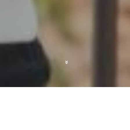
¡Se avecina un nuevo viaje emocionante y,
comprensiblemente, quieres capturar los
momentos más espectaculares!
Lo primero que
debes considerar es: ¿qué tipo de cámara
quieres llevar en tus viajes?
¿Estás buscando