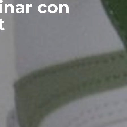
inar con
t