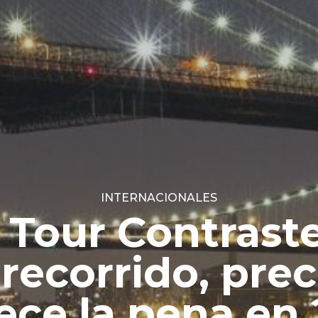
INTERNACIONALES
s Tour Contras
 recorrido, preci
ce la pena en