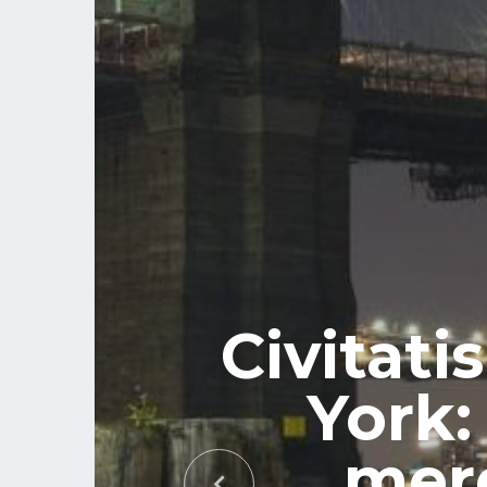
Civitati
York:
mere