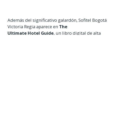
Además del significativo galardón, Sofitel Bogotá
Victoria Regia aparece en
The
Ultimate Hotel Guide
, un libro digital de alta
calidad publicado anualmente, que —además de
describir todos los hoteles participantes— es
utilizado como guía para agencias de viajes,
operadores turísticos y huéspedes que para
buscar, descubrir y reservar alojamientos de lujo.
MÚLTIPLES GALARDONES
Sofitel Bogotá Victoria Regia ha sido galardonado
en numerosas ocasiones por distintos premios y
entidades a nivel mundial, incluyendo el premio
al “
Hotel de Negocios Líder en Colombia 2021
”,