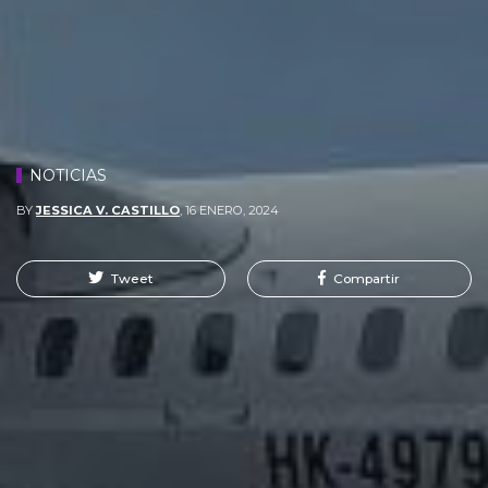
NOTICIAS
BY
JESSICA V. CASTILLO
,
16 ENERO, 2024
Tweet
Compartir