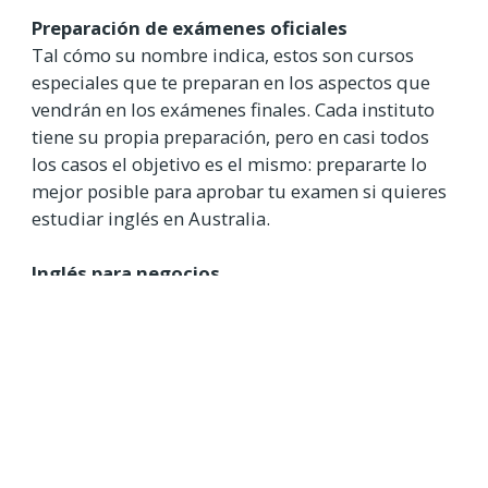
Preparación de exámenes oficiales
Tal cómo su nombre indica, estos son cursos
especiales que te preparan en los aspectos que
vendrán en los exámenes finales. Cada instituto
tiene su propia preparación, pero en casi todos
los casos el objetivo es el mismo: prepararte lo
mejor posible para aprobar tu examen si quieres
estudiar inglés en Australia.
Inglés para negocios
Está claro que el día a día y el campo laboral son
distintos el uno del otro. Por este motivo el
Estado australiano preparó cursos de inglés
especializados en negocios. En estos cursos
aprenderás toda la terminología que se aplica en
el ámbito laboral y todo lo que necesitarás para
desenvolverte con soltura en Australia siendo