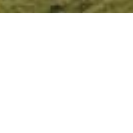
Los estrictos requisitos por covid para viajar a
Suiza desde España ya no existen, además,
desaparecieron todas las restricciones dentro del
país respecto a presentar carnet de vacunación o
PCR. Lo que sí
es importante es llevar tu DNI o
pasaporte en regla.
¿Puedo conducir en
Suiza con la licencia
de España?
Si planeas alquilar un vehículo en Suiza para
disfrutar de los paisajes y carreteras suizas, ten