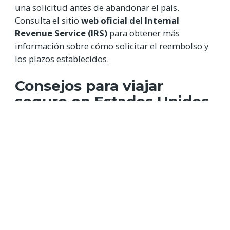
una solicitud antes de abandonar el país.
Consulta el sitio
web oficial del Internal
Revenue Service (IRS)
para obtener más
información sobre cómo solicitar el reembolso y
los plazos establecidos.
Consejos para viajar
seguro en Estados Unidos
Cuando viajes a Estados Unidos, es importante
tomar
precauciones para garantizar tu
seguridad
. Aquí tienes algunos consejos útiles:
Mantente alerta
y consciente de tus
alrededores, especialmente en áreas
concurridas o desconocidas.
Guarda tus objetos de valor
en lugares
seguros y evita llevar grandes cantidades de