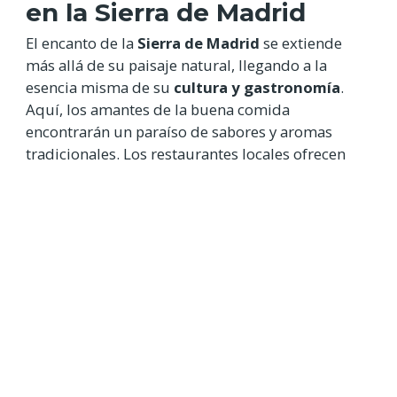
en la Sierra de Madrid
El encanto de la
Sierra de Madrid
se extiende
más allá de su paisaje natural, llegando a la
esencia misma de su
cultura y gastronomía
.
Aquí, los amantes de la buena comida
encontrarán un paraíso de sabores y aromas
tradicionales. Los restaurantes locales ofrecen
una amplia selección de
platos típicos
, como el
cochinillo asado, la
sopa castellana y el cordero
lechal
.
Además, los
mercados locales y tiendas de
productos artesanales
permiten a los visitantes
deleitarse con productos frescos y de alta calidad.
Sumérgete en la riqueza culinaria de la región y
descubre los sabores auténticos que reflejan la
esencia misma
de la Sierra de Madrid
.