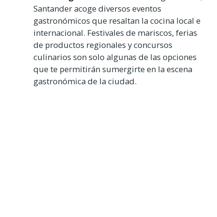
Santander acoge diversos eventos
gastronómicos que resaltan la cocina local e
internacional. Festivales de mariscos, ferias
de productos regionales y concursos
culinarios son solo algunas de las opciones
que te permitirán sumergirte en la escena
gastronómica de la ciudad.
Visita a los mercados locales
: Explora los
mercados locales, como el Mercado de la
Esperanza, donde encontrarás una amplia
variedad de productos frescos y locales.
Conversa con los comerciantes y descubre
ingredientes auténticos para tus propias
creaciones culinarias.