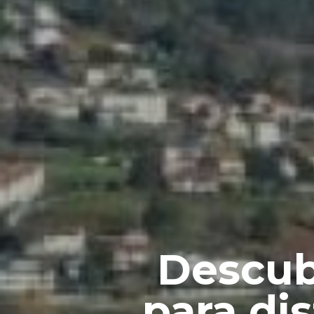
Descub
para di