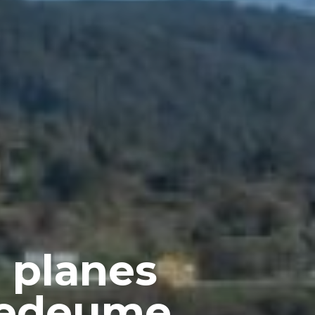
 planes
ntedeume