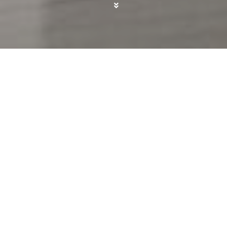
Pocas cosas generan más estrés antes de un viaje
que esa escena repetida de intentar
cerrar la
maleta mientras te sientas encima, calculas
capas y aún así notas que no llega
. En
escapadas cortas, viajes en avión con equipaje de
mano o fines de semana improvisados, ese
problema se multiplica. Por eso llaman la
atención
estos organizadores de maleta con
compresión
—un set de ocho piezas
impermeables— que
ahora rondan los 22,79€
con un descuento del 9%
. Es un precio que los
convierte en una herramienta útil justo en
una
época en la que muchos viajamos con poco