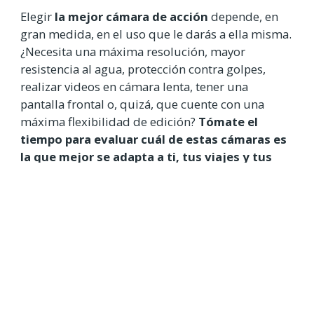
Elegir
la mejor cámara de acción
depende, en
gran medida, en el uso que le darás a ella misma.
¿Necesita una máxima resolución, mayor
resistencia al agua, protección contra golpes,
realizar videos en cámara lenta, tener una
pantalla frontal o, quizá, que cuente con una
máxima flexibilidad de edición?
Tómate el
tiempo para evaluar cuál de estas cámaras es
la que mejor se adapta a ti, tus viajes y tus
necesidades.
En el mercado encontrarás una gran variedad de
opciones que pueden dificultar la búsqueda de la
mejor cámara de acción para lo que tú la
necesitas. Sin embargo, teniendo claro el uso que
le darás, puedes aprovechar diferentes
descuentos, como el
GoPro Black Friday
u otros