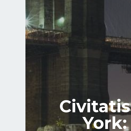
Civitati
York: