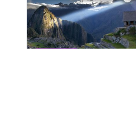
Internacionales
¿Viajas a Machu
Picchu? Conoce las
nuevas normas para
visitarlo
Machu Picchu es el destino más visitado de
Perú. Miles de viajeros llegan a este destino
para dejarse impresionar por la belleza.
READ MORE