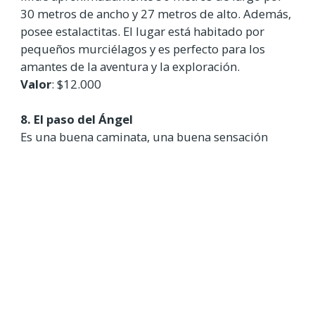
30 metros de ancho y 27 metros de alto. Además,
posee estalactitas. El lugar está habitado por
pequeños murciélagos y es perfecto para los
amantes de la aventura y la exploración.
Valor
: $12.000
8. El paso del Ángel
Es una buena caminata, una buena sensación
desafiando el peligro mientras se pasa por un
estrecho de unos 30cm. Al entrar hay varios
letreros que advierten que vas bajo tu propia
responsabilidad. No se te olvide llevar
bloqueador, zapatos con buen agarre y cámara
para capturar las excelentes fotografías del lugar.
¿Haz visitado alguno de estos lugares o
próximamente viajarás a Villa de Leyva?