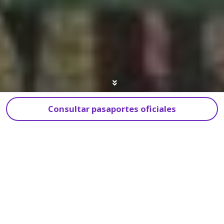
Consultar pasaportes oficiales
La Hacienda Nápoles
está en Puerto
Triunfo, Antioquia, en el kilómetro 165 de la
autopista Medellín–Bogotá, muy cerca de
Doradal. Hoy funciona como un complejo de
parques temáticos con fauna, museos, zonas