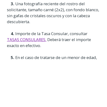
3.
Una fotografía reciente del rostro del
solicitante, tamaño carné (2x2), con fondo blanco,
sin gafas de cristales oscuros y con la cabeza
descubierta.
4.
Importe de la Tasa Consular, consultar
TASAS CONSULARES.
Deberá traer el importe
exacto en efectivo.
5.
En el caso de tratarse de un menor de edad,
deberá venir personalmente acompañado de su
padre y de su madre, debidamente identificados
(el ciudadano español deberá presentar el
pasaporte o D.N.I. español; el ciudadano
dominicano su cédula de identidad vigente).
6.
Los titulares de permiso de residencia en
España deberán entregarlo en el momento de la