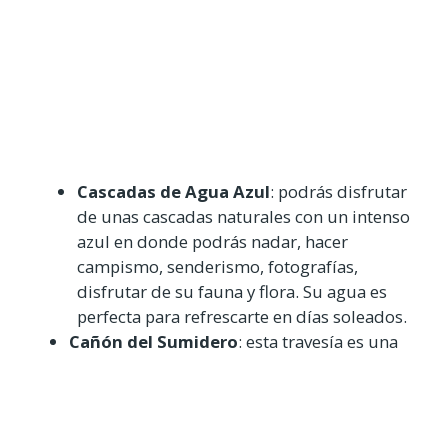
Cascadas de Agua Azul
: podrás disfrutar
de unas cascadas naturales con un intenso
azul en donde podrás nadar, hacer
campismo, senderismo, fotografías,
disfrutar de su fauna y flora. Su agua es
perfecta para refrescarte en días soleados.
Cañón del Sumidero
: esta travesía es una
de las más atractivas, sus paredes verticales
descienden a más de 900 m cuenta con
cuevas y cascadas. Además, en este lugar
también encontrarás el parque Amikúu