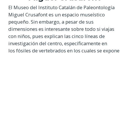
El Museo del Instituto Catalán de Paleontología
Miguel Crusafont es un espacio museístico
pequeño. Sin embargo, a pesar de sus
dimensiones es interesante sobre todo si viajas
con niños, pues explican las cinco líneas de
investigación del centro, específicamente en
los fósiles de vertebrados en los cuales se expone
la reconstrucción de un titanosaurio y
las reproducciones de un esqueleto entero de un
triceratops y un cráneo de tiranosaurio.
Museo de Arte de Sabadell
El Museo de Arte de Sabadell es un museo
diferente y mucho más completo de lo que te
puedes llegar a imaginar. Por una parte, es
verdad que podrás ver toda una exposición
relacionada al arte, en especial siendo posible