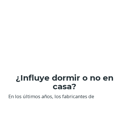
¿Influye dormir o no en
casa?
En los últimos años, los fabricantes de
dispositivos electrónicos han desarrollado
herramientas de sensores que se pueden usar en
la muñeca. Dichos aparatos pueden medir cosas
como la frecuencia cardíaca y el movimiento por