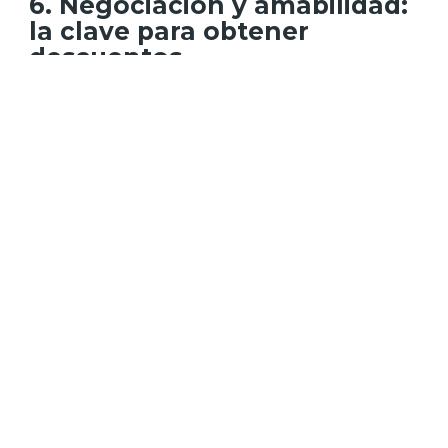
6. Negociación y amabilidad:
la clave para obtener
descuentos
No temas preguntar si existe la posibilidad de
obtener una tarifa más baja.
Algunos hoteles
están abiertos a negociar, especialmente
durante temporadas menos concurridas
.
Llama directamente al hotel y, con amabilidad,
explora la posibilidad de obtener un mejor
precio.
7. Ofertas de último minuto:
una opción a considerar
Aunque no siempre es garantía de un mejor
precio, las ofertas de último momento pueden
ofrecer
tarifas más bajas
, especialmente si el
hotel busca llenar habitaciones vacías. Sin