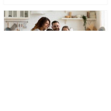
Noticias
¿Cuál es el mejor momento para
reservar un viaje?
Acá te dejamos todos los datos.
READ MORE