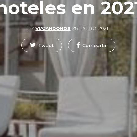
hoteles en 202
BY
VIAJANDONOS
,
28 ENERO, 2021
Tweet
Compartir