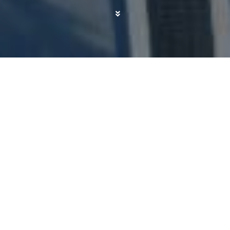
La empresa chino-británica Guanxi, líder en el
mercado de viajes al exterior de China, y Gondens
International, reconocida por su experiencia en el
desarrollo de destinos y la participación de los
actores en el sector turístico de Colombia,
América Latina y el Caribe, han firmado un
Memorándum de Entendimiento (MOU). Esta
asociación estratégica busca aprovechar la
experiencia combinada de ambas organizaciones
para impulsar el crecimiento del turismo
sostenible y fortalecer la capacidad de los
destinos en la región para atraer y retener a los