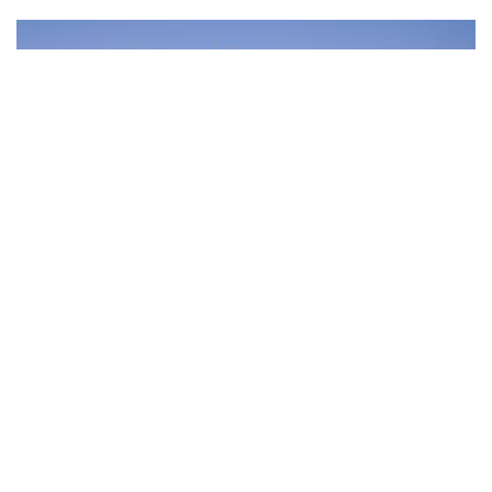
Internacionales
Hoteles Jumeirah en Dubái: cuál
elegir según tu tipo de viaje en 2026