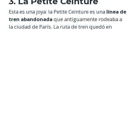
3. La Petite Ceinture
Esta es una joya: la Petite Ceinture es una
línea de
tren abandonada
que antiguamente rodeaba a
la ciudad de París. La ruta de tren quedó en
desuso en 1934 y actualmente se puede visitar en
cuatro distritos de la ciudad. Puedes entrar por:
Distrito 16
, entre la estación de la Muette y
la puerta de Auteuil
Distrito 12
, acceso desde el 21 de la Rue de
Rottembourg
Distrito 15
, altura del 99 de la Rue de
Olivier de Serres
Distrito 13
, acceso desde el 60 de Rue
Damasme