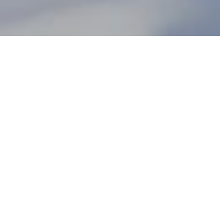
En las Montañas Rocosas de Colorado, Aspen
Snowmass en Estados Unidos, espera a los
avezados en el esquí (y a los no tanto) con
diversos panoramas. ¿Por qué conocerlo? Acá le
damos seis buenas razones.
1. Aspen Snowmass no es solo para
esquiadores