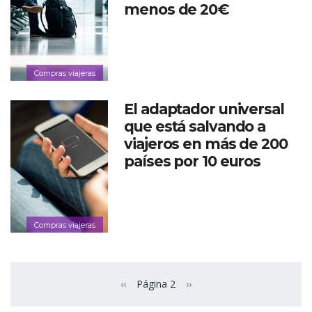
menos de 20€
Compras viajeras
El adaptador universal
que está salvando a
viajeros en más de 200
países por 10 euros
Compras viajeras
Paginación
‹‹
Página 2
››
Página anterior
Siguiente página