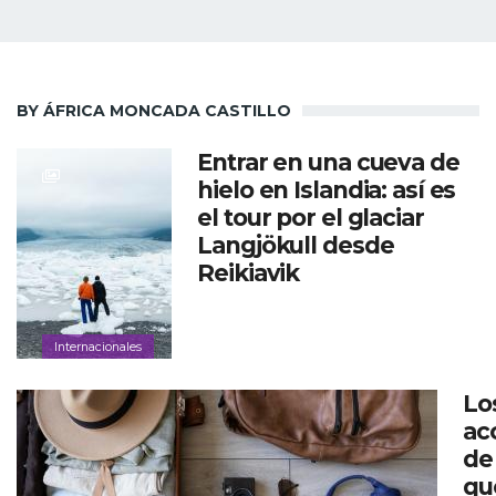
BY ÁFRICA MONCADA CASTILLO
Entrar en una cueva de
hielo en Islandia: así es
el tour por el glaciar
Langjökull desde
Reikiavik
Internacionales
Lo
ac
de 
qu